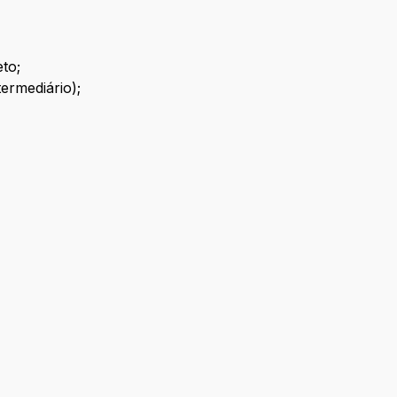
to;
termediário);