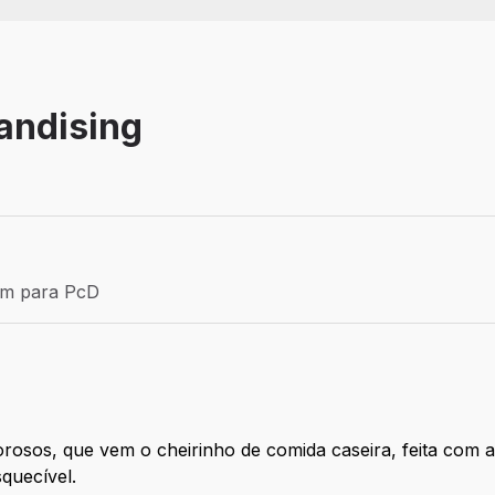
andising
Efetivo
ém para PcD
para PcD
rosos, que vem o cheirinho de comida caseira, feita com 
quecível.