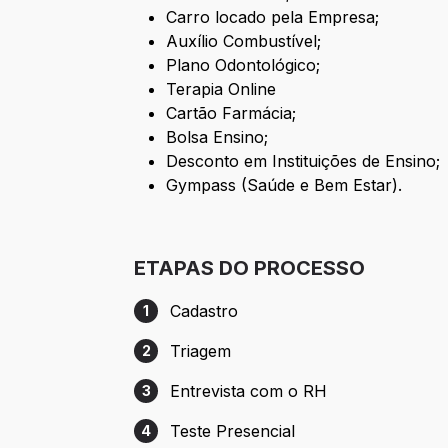
Carro locado pela Empresa;
Auxílio Combustível;
Plano Odontológico;
Terapia Online
Cartão Farmácia;
Bolsa Ensino;
Desconto em Instituições de Ensino;
Gympass (Saúde e Bem Estar).
ETAPAS DO PROCESSO
Cadastro
1
Etapa 1: Cadastro
Triagem
2
Etapa 2: Triagem
Entrevista com o RH
3
Etapa 3: Entrevista com o RH
Teste Presencial
4
Etapa 4: Teste Presencial