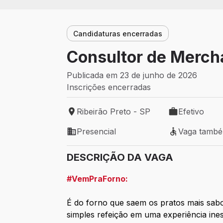
Candidaturas encerradas
Consultor de Merch
Publicada em 23 de junho de 2026
Inscrições encerradas
Ribeirão Preto - SP
Efetivo
Local de trabalho: Ribeirão Preto - SP
Tipo de vaga: 
Presencial
Vaga tamb
Modelo de trabalho: Presencial
Vaga também 
DESCRIÇÃO DA VAGA
#VemPraForno:
É do forno que saem os pratos mais sabo
simples refeição em uma experiência ines